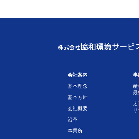
会社案内
事
基本理念
産
最
基本方針
太
会社概要
リ
沿革
事業所