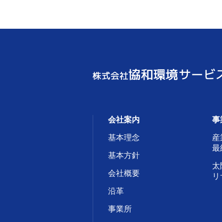
会社案内
事
基本理念
産
最
基本方針
太
会社概要
リ
沿革
事業所