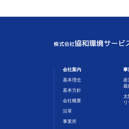
会社案内
事
基本理念
産
最
基本方針
太
会社概要
リ
沿革
事業所